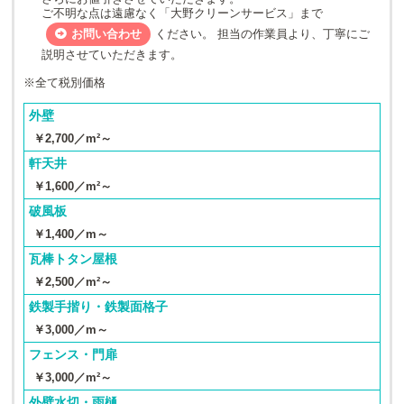
ご不明な点は遠慮なく「大野クリーンサービス」まで
お問い合わせ
ください。 担当の作業員より、丁寧にご
説明させていただきます。
※全て税別価格
外壁
￥2,700／m²～
軒天井
￥1,600／m²～
破風板
￥1,400／m～
瓦棒トタン屋根
￥2,500／m²～
鉄製手揩り・鉄製面格子
￥3,000／m～
フェンス・門扉
￥3,000／m²～
外壁水切・雨樋