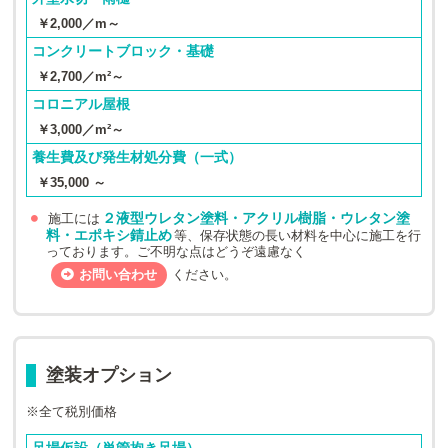
￥2,000／m～
コンクリートブロック・基礎
￥2,700／m²～
コロニアル屋根
￥3,000／m²～
養生費及び発生材処分費（一式）
￥35,000 ～
２液型ウレタン塗料・アクリル樹脂・ウレタン塗
施工には
料・エポキシ錆止め
等、保存状態の長い材料を中心に施工を行
っております。ご不明な点はどうぞ遠慮なく
お問い合わせ
ください。
塗装オプション
※全て税別価格
足場仮設（単管抱き足場）